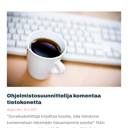
Ohjelmistosuunnittelija komentaa
tietokonetta
slogan-dev
16.2.2017
”Sovelluskehittäjä kirjoittaa koodia, jolla tietokone
komennetaan tekemään haluamiamme asioita!” Näin