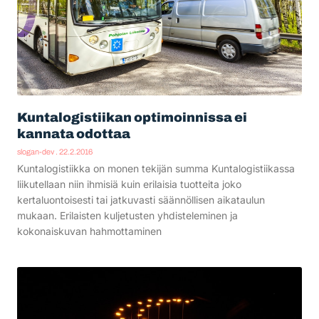
Kuntalogistiikan optimoinnissa ei
kannata odottaa
slogan-dev
22.2.2016
Kuntalogistiikka on monen tekijän summa Kuntalogistiikassa
liikutellaan niin ihmisiä kuin erilaisia tuotteita joko
kertaluontoisesti tai jatkuvasti säännöllisen aikataulun
mukaan. Erilaisten kuljetusten yhdisteleminen ja
kokonaiskuvan hahmottaminen