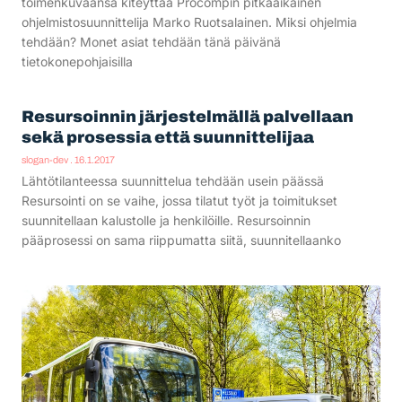
toimenkuvaansa kiteyttää Procompin pitkäaikainen
ohjelmistosuunnittelija Marko Ruotsalainen. Miksi ohjelmia
tehdään? Monet asiat tehdään tänä päivänä
tietokonepohjaisilla
Resursoinnin järjestelmällä palvellaan
sekä prosessia että suunnittelijaa
slogan-dev
16.1.2017
Lähtötilanteessa suunnittelua tehdään usein päässä
Resursointi on se vaihe, jossa tilatut työt ja toimitukset
suunnitellaan kalustolle ja henkilöille. Resursoinnin
pääprosessi on sama riippumatta siitä, suunnitellaanko