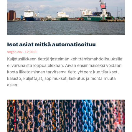
Isot asiat mitkä automatisoituu
slogan-dev
1.2.2018
Kuljetusliikkeen tietojärjestelmän kehittämismahdollisuuksille
ei varsinaista loppua olekaan. Aivan ensimmäiseksi voidaan
koota liiketoiminnan tarvitsema tieto yhteen: kun tilaukset,
kalusto, kuljettajat, sopimukset, laskutus ja monta muuta
asiaa