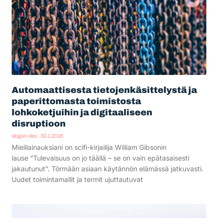
Automaattisesta tietojenkäsittelystä ja
paperittomasta toimistosta
lohkoketjuihin ja digitaaliseen
disruptioon
slogan-dev
30.1.2018
Mielilainauksiani on scifi-kirjailija William Gibsonin
lause ”Tulevaisuus on jo täällä – se on vain epätasaisesti
jakautunut”. Törmään asiaan käytännön elämässä jatkuvasti.
Uudet toimintamallit ja termit ujuttautuvat