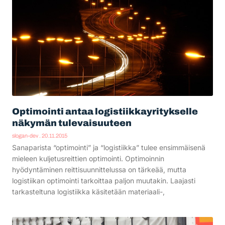
Optimointi antaa logistiikkayritykselle
näkymän tulevaisuuteen
slogan-dev
20.11.2015
Sanaparista “optimointi” ja “logistiikka” tulee ensimmäisenä
mieleen kuljetusreittien optimointi. Optimoinnin
hyödyntäminen reittisuunnittelussa on tärkeää, mutta
logistiikan optimointi tarkoittaa paljon muutakin. Laajasti
tarkasteltuna logistiikka käsitetään materiaali-,