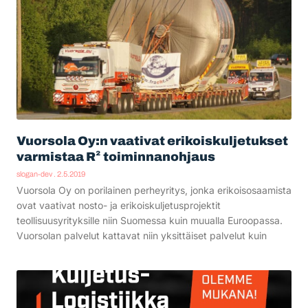
Vuorsola Oy:n vaativat erikoiskuljetukset
varmistaa R² toiminnanohjaus
slogan-dev
2.5.2019
Vuorsola Oy on porilainen perheyritys, jonka erikoisosaamista
ovat vaativat nosto- ja erikoiskuljetusprojektit
teollisuusyrityksille niin Suomessa kuin muualla Euroopassa.
Vuorsolan palvelut kattavat niin yksittäiset palvelut kuin