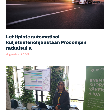
Lehtipiste automatisoi
kuljetustenohjaustaan Procompin
ratkaisulla
slogan-dev
3.6.2021