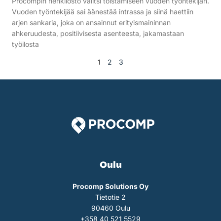
Procompin henkilöstö valitsi toistamiseen vuoden työntekijän.
Vuoden työntekijää sai äänestää intrassa ja siinä haettiin
arjen sankaria, joka on ansainnut erityismaininnan
ahkeruudesta, positiivisesta asenteesta, jakamastaan
työilosta
1
2
3
Oulu
Procomp Solutions Oy
Tietotie 2
90460 Oulu
+358 40 521 5529