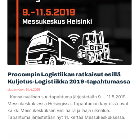
Procompin Logistiikan ratkaisut esillä
Kuljetus-Logistiikka 2019 -tapahtumassa
slogan-dev
16.4.2019
Kansainvälinen suurtapahtuma järjestetään 9. – 11.5.2019
Messukeskuksessa Helsingissä. Tapahtuman käytössä ovat
kaikki Messukeskuksen viisi hallia ja laaja ulkoalue.
Tapahtuma järjestetään nyt 11. kertaa Messukeskuksessa.