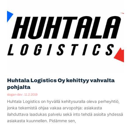
Huhtala Logistics Oy kehittyy vahvalta
pohjalta
slogan-dev
11.2.2019
Huhtala Logistics on hyvällä kehitysuralla oleva perheyhtiö,
jonka tekemistä ohjaa vakaa arvopohja: asiakasta
ilahduttava laadukas palvelu sekä into tehdä asioita yhdessä
asiakasta kuunnellen. Pidämme sen,