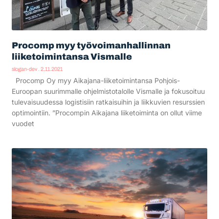
Procomp myy työvoimanhallinnan
liiketoimintansa Vismalle
slogan-dev
2.11.2021
Procomp Oy myy Aikajana-liiketoimintansa Pohjois-
Euroopan suurimmalle ohjelmistotalolle Vismalle ja fokusoituu
tulevaisuudessa logistisiin ratkaisuihin ja liikkuvien resurssien
optimointiin. ”Procompin Aikajana liiketoiminta on ollut viime
vuodet