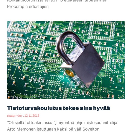
Procompin edustajien
Tietoturvakoulutus tekee aina hyvää
slogan-dev
12.11.2018
”Oli siellä tuttuakin asiaa”, myöntää ohjelmistosuunnittelija
Arto Memonen istuttuaan kaksi päivää Sovelton