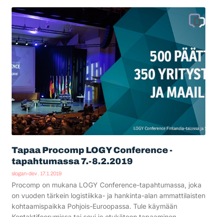
Tapaa Procomp LOGY Conference -
tapahtumassa 7.-8.2.2019
slogan-dev
17.1.2019
Procomp on mukana LOGY Conference-tapahtumassa, joka
on vuoden tärkein logistiikka- ja hankinta-alan ammattilaisten
kohtaamispaikka Pohjois-Euroopassa. Tule käymään
Kontaktifoorumissa tai sovi jo etukäteen tapaaminen