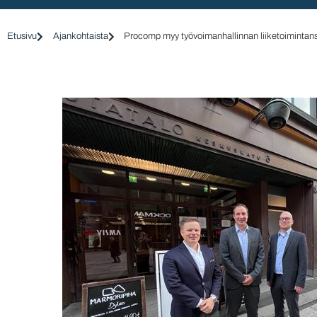
Etusivu
Ajankohtaista
Procomp myy työvoimanhallinnan liiketoimintan