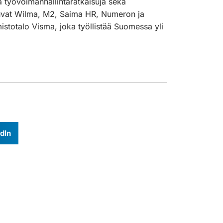
a työvoimanhallintaratkaisuja sekä
uluvat Wilma, M2, Saima HR, Numeron ja
stotalo Visma, joka työllistää Suomessa yli
dIn