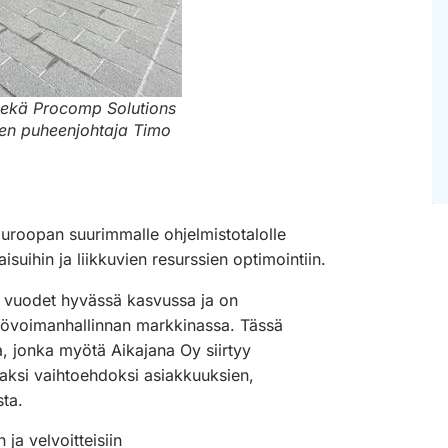
sekä Procomp Solutions
ksen puheenjohtaja Timo
uroopan suurimmalle ohjelmistotalolle
isuihin ja liikkuvien resurssien optimointiin.
me vuodet hyvässä kasvussa ja on
työvoimanhallinnan markkinassa. Tässä
a, jonka myötä Aikajana Oy siirtyy
ksi vaihtoehdoksi asiakkuuksien,
sta.
 ja velvoitteisiin