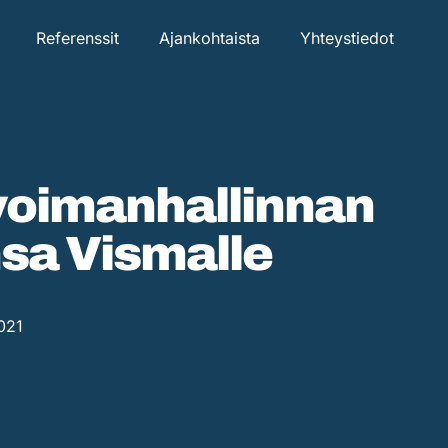
Referenssit
Ajankohtaista
Yhteystiedot
oimanhallinnan
nsa Vismalle
021