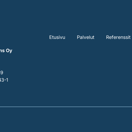
Etusivu
Palvelut
Referenssit
ns Oy
29
43-1