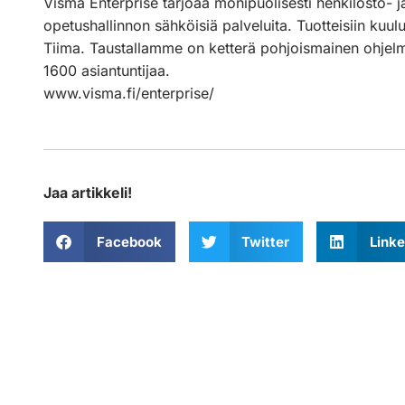
Visma Enterprise tarjoaa monipuolisesti henkilöstö- j
opetushallinnon sähköisiä palveluita. Tuotteisiin ku
Tiima. Taustallamme on ketterä pohjoismainen ohjelmi
1600 asiantuntijaa.
www.visma.fi/enterprise/
Jaa artikkeli!
Facebook
Twitter
Linke