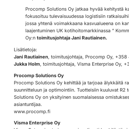
Procomp Solutions Oy jatkaa hyvää kehitystä kah
fokusoituu tulevaisuudessa logistisiin ratkaisuihi
jossa yhtenä voimakkaana kasvualueena on kansa
laajentuminen UK kotihoitomarkkinassa ” Komm
Oy:n
toimitusjohtaja Jani Rautiainen.
Lisätietoja:
Jani Rautiainen
, toimitusjohtaja, Procomp Oy, +35
Jukka Holm
, toimitusjohtaja, Visma Enterprise Oy,
Procomp Solutions Oy
Procomp Solutions Oy kehittää ja tarjoaa älykkäitä rat
suunnitteluun ja optimointiin. Tuotteisiin kuuluvat R
Solutions Oy on yksityinen suomalaisessa omistuksess
asiantuntijaa.
www.procomp.fi
Visma Enterprise Oy