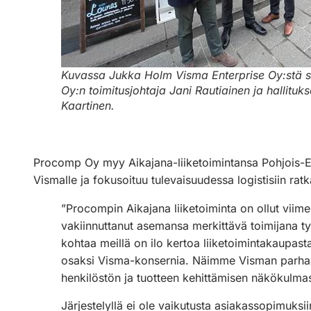
Kuvassa Jukka Holm Visma Enterprise Oy:stä 
Oy:n toimitusjohtaja Jani Rautiainen ja hallitu
Kaartinen.
Procomp Oy myy Aikajana-liiketoimintansa Pohjois-E
Vismalle ja fokusoituu tulevaisuudessa logistisiin ratka
”Procompin Aikajana liiketoiminta on ollut vii
vakiinnuttanut asemansa merkittävä toimijana 
kohtaa meillä on ilo kertoa liiketoimintakaupast
osaksi Visma-konsernia. Näimme Visman parhaa
henkilöstön ja tuotteen kehittämisen näkökulma
Järjestelyllä ei ole vaikutusta asiakassopimuksiin