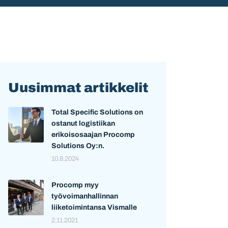
Uusimmat artikkelit
Total Specific Solutions on
ostanut logistiikan
erikoisosaajan Procomp
Solutions Oy:n.
10.8.2024
Procomp myy
työvoimanhallinnan
liiketoimintansa Vismalle
2.11.2021