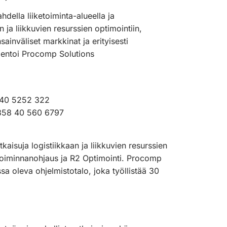
della liiketoiminta-alueella ja
n ja liikkuvien resurssien optimointiin,
inväliset markkinat ja erityisesti
entoi Procomp Solutions
8 40 5252 322
 +358 40 560 6797
kaisuja logistiikkaan ja liikkuvien resurssien
2 toiminnanohjaus ja R2 Optimointi. Procomp
a oleva ohjelmistotalo, joka työllistää 30